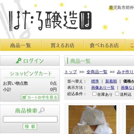
鹿児島市郊外
商品一覧
買えるお店
食べれるお店
こだ
商品一覧
ログイン
トップ
>>
全商品一覧
>>
みそ作り
並べ替え：
標準
｜
新着順
｜
価格
お買い物点数
0点
表示方法：
画像あり一覧
｜
画像な
小計
0円
絞込条件：
在庫あり
送料込
カートの中を見る
商品検索