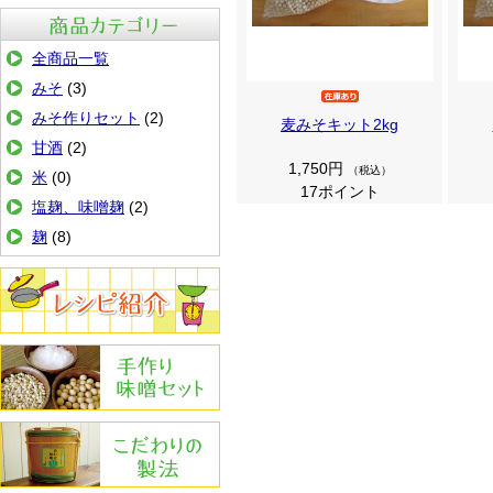
商品カテゴリ
全商品一覧
みそ
(3)
みそ作りセット
(2)
麦みそキット2kg
甘酒
(2)
1,750円
（税込）
米
(0)
17ポイント
塩麹、味噌麹
(2)
麹
(8)
レシピ紹介
手作りみその作り方