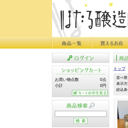
商品一覧
買えるお店
商
ログイン
トップ
並べ替
お買い物点数
0点
表示方
小計
0円
絞込条
カートの中を見る
商品検索