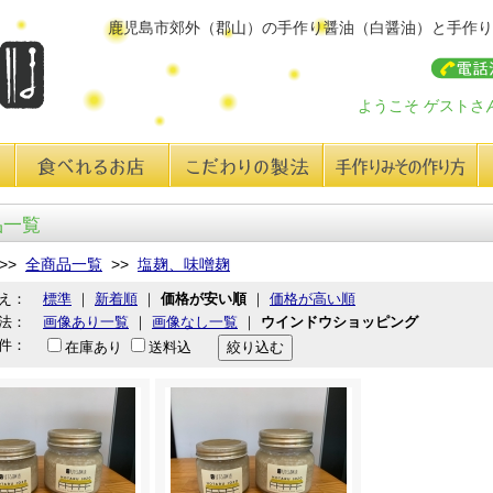
鹿児島市郊外（郡山）の手作り醤油（白醤油）と手作り
ようこそ ゲストさ
食べれるお店
こだわりの製法
手作り味みその作り方
レ
品一覧
>>
全商品一覧
>>
塩麹、味噌麹
え：
標準
｜
新着順
｜
価格が安い順
｜
価格が高い順
法：
画像あり一覧
｜
画像なし一覧
｜
ウインドウショッピング
件：
在庫あり
送料込