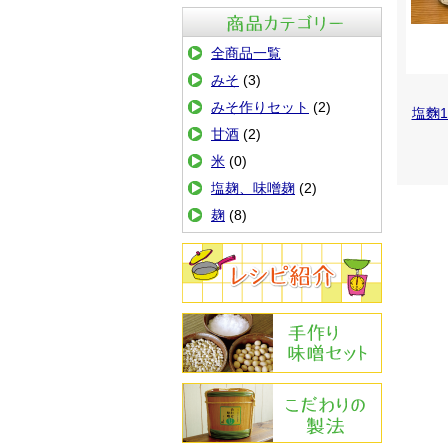
商品カテゴリ
全商品一覧
みそ
(3)
みそ作りセット
(2)
塩麴1
甘酒
(2)
米
(0)
塩麹、味噌麹
(2)
麹
(8)
レシピ紹介
手作りみその作り方