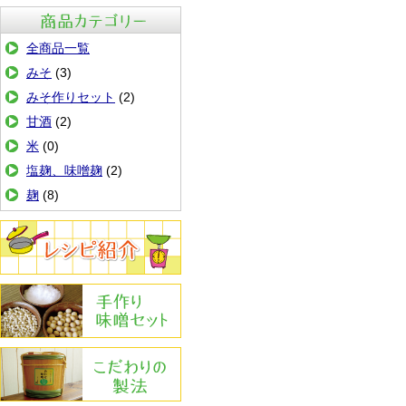
商品カテゴリ
全商品一覧
みそ
(3)
みそ作りセット
(2)
甘酒
(2)
米
(0)
塩麹、味噌麹
(2)
麹
(8)
レシピ紹介
手作りみその作り方