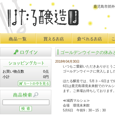
鹿児島市郊外
商品一覧
買えるお店
食べれるお店
こだ
ゴールデンウイークの休み
ログイン
2018年04月30日
いつもご愛顧いただきありがとう
お買い物点数
0点
ゴールデンウイークに突入しまし
小計
0円
ほたる醸造では、5月３～6日まで
6日は鹿児島環境未来館でのマル
カートの中を見る
ます。ご来場お待ちしております
≪城西マルシェ≫
商品検索
会場 環境未来館
5月6日 午前9：30～15：30