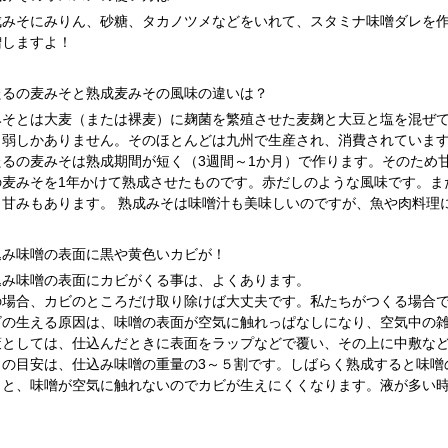
成みそにみりん、砂糖、タカノツメなどをいれて、スタミナ味噌ダレを
増しますよ！
たるの麦みそと熟成麦みその風味の違いは？
みそとは大麦（または裸麦）に麹菌を繁殖させた麦麹と大豆と塩を混ぜ
％弱しかありません。そのほとんどは九州で生産され、消費されていま
たるの麦みそは熟成期間が短く（3週間～1か月）で作ります。そのため
の麦みそを1年かけて熟成させたものです。赤だしのような風味です。ま
、甘みもあります。 熟成みそは味噌汁も美味しいのですが、魚や肉料理
込み味噌の表面に黒や黄色いカビが！
込み味噌の表面にカビがくる事は、よくあります。
の場合、カビのところだけ取り除けば大丈夫です。私たちがつくる場合
ビの生える原因は、味噌の表面が空気に触れっぱなしになり、空気中の
策としては、仕込んだときに表面をラップなどで覆い、その上に中敷な
しの目安は、仕込み味噌の重量の3～５割です。しばらく熟成すると味噌
うと、味噌が空気に触れないのでカビが生えにくくなります。液が多い
。