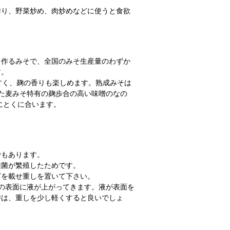
作り、野菜炒め、肉炒めなどに使うと食欲
て作るみそで、全国のみそ生産量のわずか
す。
甘く、麹の香りも楽しめます。熟成みそは
た麦みそ特有の麹歩合の高い味噌のなの
にとくに合います。
でもあります。
雑菌が繁殖したためです。
どを載せ重しを置いて下さい。
の表面に液が上がってきます。液が表面を
時は、重しを少し軽くすると良いでしょ