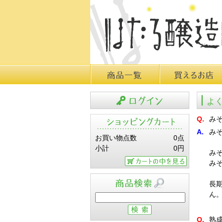
商品一覧
買えるお店
よ
ログイン
Q.
み
A.
み
お買い物点数
0点
小計
0円
み
み
カートの中を見る
長
ん
商品検索
Q.
熟