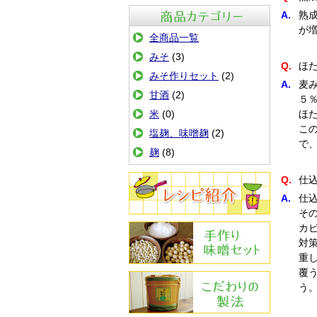
A.
熟
が
商品カテゴリ
全商品一覧
みそ
(3)
Q.
ほ
みそ作りセット
(2)
A.
麦
甘酒
(2)
５
米
(0)
ほ
こ
塩麹、味噌麹
(2)
で
麹
(8)
Q.
仕
A.
仕
そ
レシピ紹介
カ
対
重
手作りみその作り方
覆
う