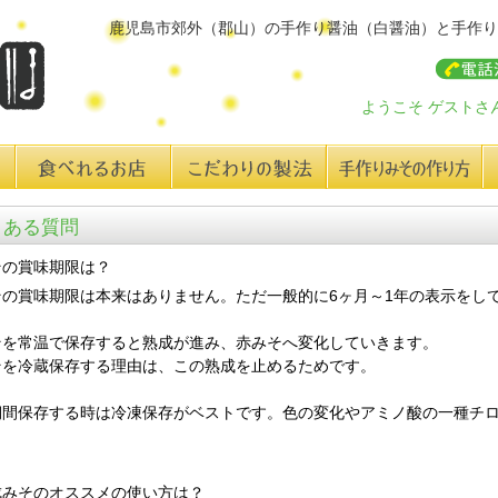
鹿児島市郊外（郡山）の手作り醤油（白醤油）と手作り
ようこそ ゲストさ
食べれるお店
こだわりの製法
手作り味みその作り方
レ
くある質問
その賞味期限は？
その賞味期限は本来はありません。ただ一般的に6ヶ月～1年の表示をし
そを常温で保存すると熟成が進み、赤みそへ変化していきます。
そを冷蔵保存する理由は、この熟成を止めるためです。
期間保存する時は冷凍保存がベストです。色の変化やアミノ酸の一種チ
。
成みそのオススメの使い方は？