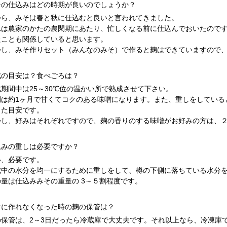
その仕込みはどの時期が良いのでしょうか？
から、みそは春と秋に仕込むと良いと言われてきました。
れは農家のかたの農閑期にあたり、忙しくなる前に仕込んでおいたので
たことも関係していると思います。
かし、みそ作りセット（みんなのみそ）で作ると麹はできていますので
成の目安は？食べごろは？
成期間中は25～30℃位の温かい所で熟成させて下さい。
間は約1ヶ月で甘くてコクのある味噌になります。また、重しをしている
した目安です。
かし、好みはそれぞれですので、麹の香りのする味噌がお好みの方は、
込みの重しは必要ですか？
い、必要です。
成中の水分を均一にするために重しをして、樽の下側に落ちている水分
の量は仕込みみその重量の 3～５割程度です。
ぐに作れなくなった時の麹の保管は？
の保管は、2～3日だったら冷蔵庫で大丈夫です。それ以上なら、冷凍庫