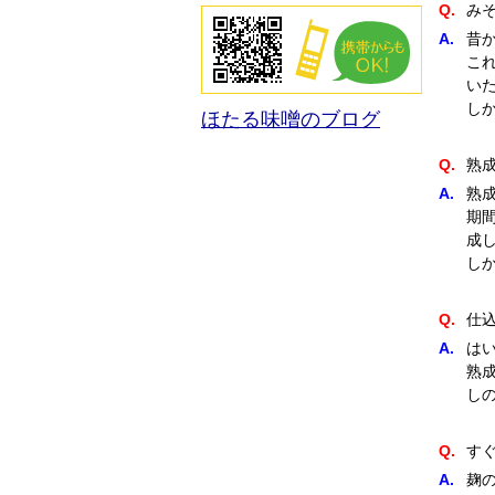
こだわりの製法
Q.
み
A.
昔
こ
い
し
ほたる味噌のブログ
Q.
熟
A.
熟
期
成
し
Q.
仕
A.
は
熟
し
Q.
す
A.
麹