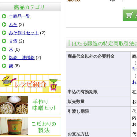
商品カテゴリ
全商品一覧
みそ
(3)
みそ作りセット
(2)
甘酒
(2)
ほたる醸造の特定商取引法
米
(0)
商品代金以外の必要料金
商
塩麹、味噌麹
(2)
（
麹
(8)
別
（
お
申込の有効期限
在
レシピ紹介
販売数量
お
引渡し期限
代
手作りみその作り方
内
お
お支払方法
代