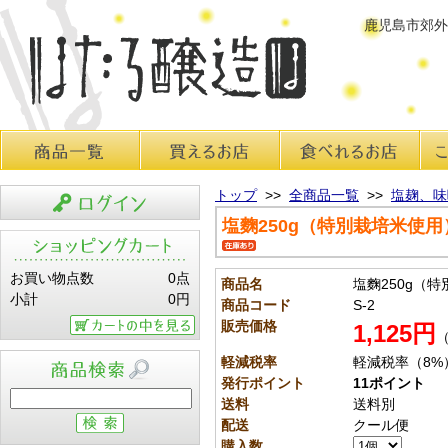
鹿児島市郊外
商品一覧
買えるお店
食べれるお店
こだ
トップ
>>
全商品一覧
>>
塩麹、味
塩麴250g（特別栽培米使用
ログイン
お買い物点数
0点
商品名
塩麴250g（
小計
0円
商品コード
S-2
販売価格
1,125円
（
カートの中を見る
軽減税率
軽減税率（8%
発行ポイント
11ポイント
商品検索
送料
送料別
配送
クール便
購入数