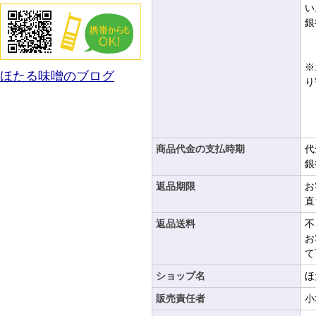
こだわりの製法
い
銀
※
ほたる味噌のブログ
り
商品代金の支払時期
代
銀
返品期限
お
直
返品送料
不
お
て
ショップ名
ほ
販売責任者
小