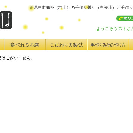
鹿児島市郊外（郡山）の手作り醤油（白醤油）と手作り
ようこそ ゲストさ
食べれるお店
こだわりの製法
手作り味みその作り方
レ
品はございません。