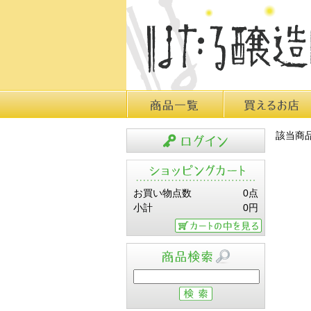
商品一覧
買えるお店
該当商
ログイン
お買い物点数
0点
小計
0円
カートの中を見る
商品検索