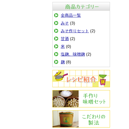
商品カテゴリ
全商品一覧
みそ
(3)
みそ作りセット
(2)
甘酒
(2)
米
(0)
塩麹、味噌麹
(2)
麹
(8)
レシピ紹介
手作りみその作り方