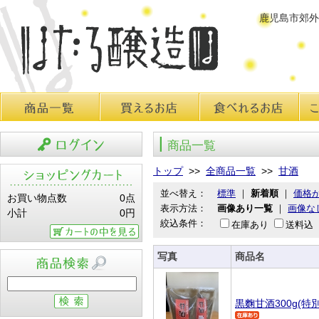
鹿児島市郊外
商品一覧
買えるお店
食べれるお店
こだ
商品一覧
ログイン
トップ
>>
全商品一覧
>>
甘酒
並べ替え：
標準
｜
新着順
｜
価格
お買い物点数
0点
表示方法：
画像あり一覧
｜
画像な
小計
0円
絞込条件：
在庫あり
送料込
カートの中を見る
写真
商品名
商品検索
黒麴甘酒300g(