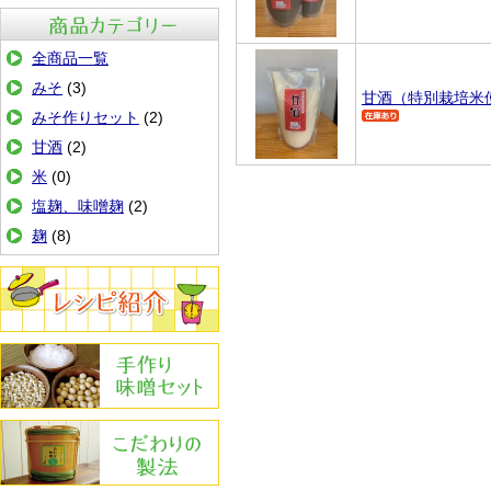
商品カテゴリ
全商品一覧
みそ
(3)
甘酒（特別栽培米使
みそ作りセット
(2)
甘酒
(2)
米
(0)
塩麹、味噌麹
(2)
麹
(8)
レシピ紹介
手作りみその作り方