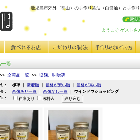
鹿児島市郊外（郡山）の手作り醤油（白醤油）と手作り
ようこそ ゲストさ
食べれるお店
こだわりの製法
手作り味みその作り方
レ
品一覧
>>
全商品一覧
>>
塩麹、味噌麹
え：
標準
｜
新着順
｜
価格が安い順
｜
価格が高い順
法：
画像あり一覧
｜
画像なし一覧
｜
ウインドウショッピング
件：
在庫あり
送料込