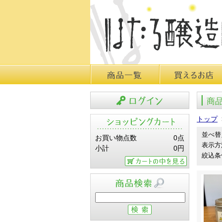
商品一覧
買えるお店
商
ログイン
トップ
並べ替
お買い物点数
0点
表示方
小計
0円
絞込条
カートの中を見る
商品検索