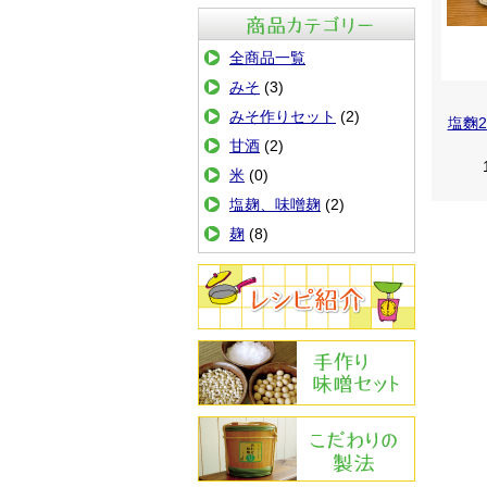
商品カテゴリ
全商品一覧
みそ
(3)
みそ作りセット
(2)
塩麴2
甘酒
(2)
米
(0)
塩麹、味噌麹
(2)
麹
(8)
レシピ紹介
手作りみその作り方